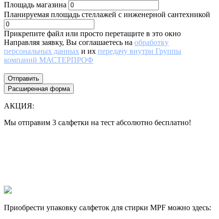
Площадь магазина
Планируемая площадь стеллажей с инженерной сантехникой
Прикрепите файл или просто перетащите в это окно
Направляя заявку, Вы соглашаетесь на
обработку
персональных данных
и их
передачу внутри Группы
компаний МАСТЕРПРОФ
Отправить
Расширенная форма
АКЦИЯ:
Мы отправим 3 салфетки на тест абсолютно бесплатно!
Все еще думаете нужны ли они Вам или нет?
Лучше 1 раз увидеть, чем 100 раз прочитать!
Мы отправим 3 салфетки на тест абсолютно бесплатно, и Вы
сами убедитесь в их эффективности.
Приобрести упаковку салфеток для стирки MPF можно здесь: