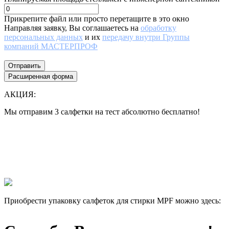
Прикрепите файл или просто перетащите в это окно
Направляя заявку, Вы соглашаетесь на
обработку
персональных данных
и их
передачу внутри Группы
компаний МАСТЕРПРОФ
Отправить
Расширенная форма
АКЦИЯ:
Мы отправим 3 салфетки на тест абсолютно бесплатно!
Все еще думаете нужны ли они Вам или нет?
Лучше 1 раз увидеть, чем 100 раз прочитать!
Мы отправим 3 салфетки на тест абсолютно бесплатно, и Вы
сами убедитесь в их эффективности.
Приобрести упаковку салфеток для стирки MPF можно здесь: