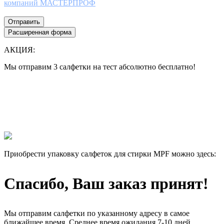
компаний МАСТЕРПРОФ
Отправить
Расширенная форма
АКЦИЯ:
Мы отправим 3 салфетки на тест абсолютно бесплатно!
Все еще думаете нужны ли они Вам или нет?
Лучше 1 раз увидеть, чем 100 раз прочитать!
Мы отправим 3 салфетки на тест абсолютно бесплатно, и Вы
сами убедитесь в их эффективности.
Приобрести упаковку салфеток для стирки MPF можно здесь:
Спасибо, Ваш заказ принят!
Мы отправим салфетки по указанному адресу в самое
ближайшее время. Среднее время ожидания 7-10 дней.