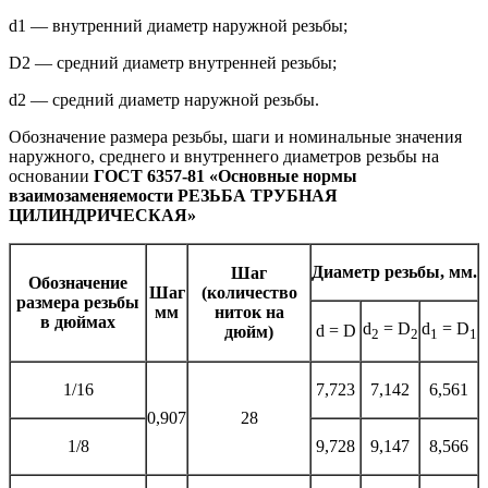
d1 — внутренний диаметр наружной резьбы;
D2 — средний диаметр внутренней резьбы;
d2 — средний диаметр наружной резьбы.
Обозначение размера резьбы, шаги и номинальные значения
наружного, среднего и внутреннего диаметров резьбы на
основании
ГОСТ 6357-81 «Основные нормы
взаимозаменяемости РЕЗЬБА ТРУБНАЯ
ЦИЛИНДРИЧЕСКАЯ»
Диаметр резьбы, мм.
Шаг
Обозначение
Шаг
(количество
размера резьбы
мм
ниток на
в дюймах
d
= D
d
= D
d = D
дюйм)
2
2
1
1
1/16
7,723
7,142
6,561
0,907
28
1/8
9,728
9,147
8,566