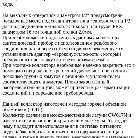
воде.
На выходных отверстиях диаметром 1/2" предусмотрены
посадочные места под соединители типа «евроконус» на 1/2"
для подсоединения металлопластиковой или трубы PEX
диаметром 16 мм толщиной стенки 2.0мм.
При необходимости подключить к данному коллектору
сантехнический прибор с использованием резьбового
соединения и/или через гибкую подводку рекомендуется
устанавливать адаптер «евроконус-плоскость», который
предохранит прокладку от порезов краями резьбы.
При монтаже коллектора необходимо надежно закрепить его с
помощью специальных креплений для коллекторов и/или с
помощью трубных хомутов с резиновым уплотнителем
соответствующего диаметра. Плохо закреплённый
распределительный узел может привести к разгерметизации
соединений и повреждению трубопровода.
Данный коллектор изготовлен методом горячей объемной
штамповки (ГОШ).
Коллектор сделан из высококачественной латуни CW617N и
имеет никелированное покрытие не менее 7мкм, благодаря
чему подходит для использования в системах питьевого
водоснабжения из-за пониженного содержания свинца в
сплаве, а также в других средах, неагрессивных к материалам