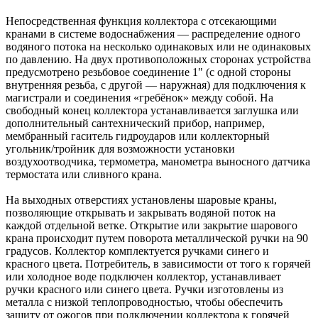
Непосредственная функция коллектора с отсекающими
кранами в системе водоснабжения — распределение одного
водяного потока на несколько одинаковых или не одинаковых
по давлению. На двух противоположных сторонах устройства
предусмотрено резьбовое соединение 1" (с одной стороны
внутренняя резьба, с другой — наружная) для подключения к
магистрали и соединения «гребёнок» между собой. На
свободный конец коллектора устанавливается заглушка или
дополнительный сантехнический прибор, например,
мембранный гаситель гидроударов или коллекторный
угольник/тройник для возможности установки
воздухоотводчика, термометра, манометра выносного датчика
термостата или сливного крана.
На выходных отверстиях установлены шаровые краны,
позволяющие открывать и закрывать водяной поток на
каждой отдельной ветке. Открытие или закрытие шарового
крана происходит путем поворота металлической ручки на 90
градусов. Коллектор комплектуется ручками синего и
красного цвета. Потребитель, в зависимости от того к горячей
или холодное воде подключен коллектор, устанавливает
ручки красного или синего цвета. Ручки изготовлены из
металла с низкой теплопроводностью, чтобы обеспечить
защиту от ожогов при подключении коллектора к горячей